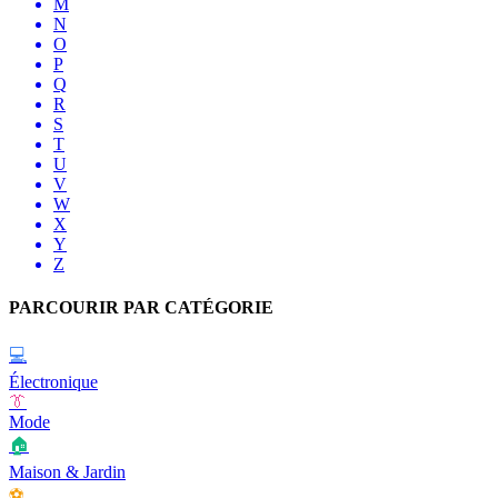
M
N
O
P
Q
R
S
T
U
V
W
X
Y
Z
PARCOURIR PAR CATÉGORIE
💻
Électronique
👔
Mode
🏠
Maison & Jardin
⚽