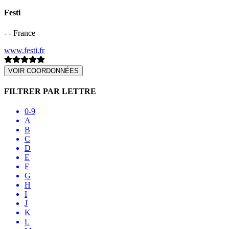
Festi
- - France
www.festi.fr
VOIR COORDONNÉES
FILTRER PAR LETTRE
0-9
A
B
C
D
E
F
G
H
I
J
K
L