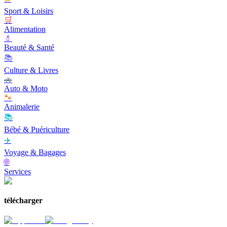
Sport & Loisirs
🛒
Alimentation
💄
Beauté & Santé
📚
Culture & Livres
🚗
Auto & Moto
🐾
Animalerie
📚
Bébé & Puériculture
✈️
Voyage & Bagages
🌐
Services
télécharger