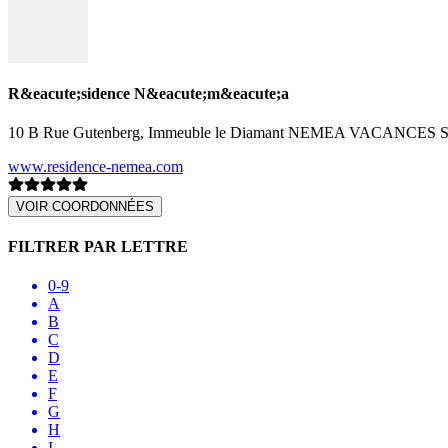
R&eacute;sidence N&eacute;m&eacute;a
10 B Rue Gutenberg, Immeuble le Diamant NEMEA VACANCES SAR
www.residence-nemea.com
VOIR COORDONNÉES
FILTRER PAR LETTRE
0-9
A
B
C
D
E
F
G
H
I