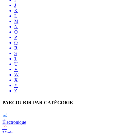
J
K
L
M
N
O
P
Q
R
S
T
U
V
W
X
Y
Z
PARCOURIR PAR CATÉGORIE
💻
Électronique
👔
Mode