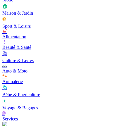
🏠
Maison & Jardin
⚽
Sport & Loisirs
🛒
Alimentation
💄
Beauté & Santé
📚
Culture & Livres
🚗
Auto & Moto
🐾
Animalerie
📚
Bébé & Puériculture
✈️
Voyage & Bagages
🌐
Services