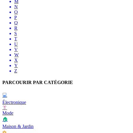
M
N
O
P
Q
R
S
T
U
V
W
X
Y
Z
PARCOURIR PAR CATÉGORIE
💻
Électronique
👔
Mode
🏠
Maison & Jardin
⚽