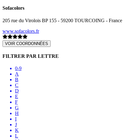
Sofacolors
205 rue du Virolois BP 155 - 59200 TOURCOING - France
www.sofacolors.fr
VOIR COORDONNÉES
FILTRER PAR LETTRE
0-9
A
B
C
D
E
F
G
H
I
J
K
L