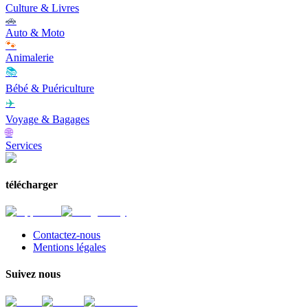
Culture & Livres
🚗
Auto & Moto
🐾
Animalerie
📚
Bébé & Puériculture
✈️
Voyage & Bagages
🌐
Services
télécharger
Contactez-nous
Mentions légales
Suivez nous