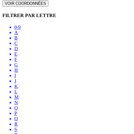
VOIR COORDONNÉES
FILTRER PAR LETTRE
0-9
A
B
C
D
E
F
G
H
I
J
K
L
M
N
O
P
Q
R
S