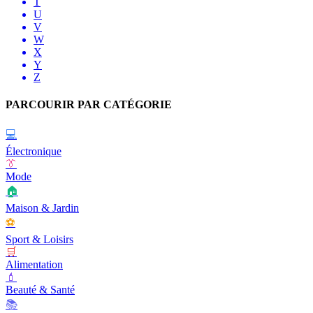
T
U
V
W
X
Y
Z
PARCOURIR PAR CATÉGORIE
💻
Électronique
👔
Mode
🏠
Maison & Jardin
⚽
Sport & Loisirs
🛒
Alimentation
💄
Beauté & Santé
📚