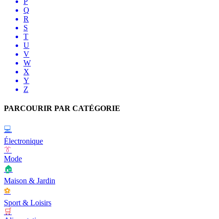
P
Q
R
S
T
U
V
W
X
Y
Z
PARCOURIR PAR CATÉGORIE
💻
Électronique
👔
Mode
🏠
Maison & Jardin
⚽
Sport & Loisirs
🛒