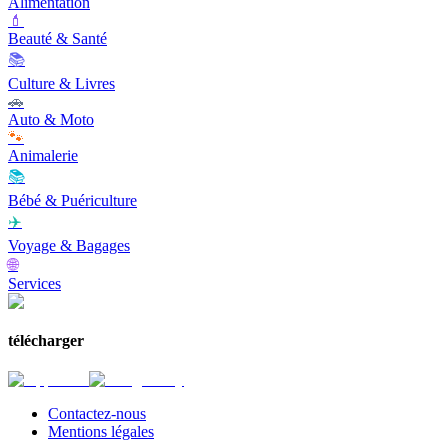
Alimentation
💄
Beauté & Santé
📚
Culture & Livres
🚗
Auto & Moto
🐾
Animalerie
📚
Bébé & Puériculture
✈️
Voyage & Bagages
🌐
Services
télécharger
Contactez-nous
Mentions légales