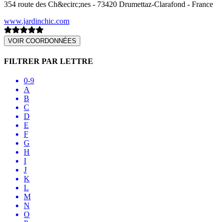
354 route des Ch&ecirc;nes - 73420 Drumettaz-Clarafond - France
www.jardinchic.com
VOIR COORDONNÉES
FILTRER PAR LETTRE
0-9
A
B
C
D
E
F
G
H
I
J
K
L
M
N
O