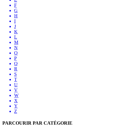
F
G
H
I
J
K
L
M
N
O
P
Q
R
S
T
U
V
W
X
Y
Z
PARCOURIR PAR CATÉGORIE