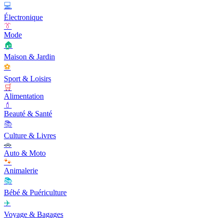
💻
Électronique
👔
Mode
🏠
Maison & Jardin
⚽
Sport & Loisirs
🛒
Alimentation
💄
Beauté & Santé
📚
Culture & Livres
🚗
Auto & Moto
🐾
Animalerie
📚
Bébé & Puériculture
✈️
Voyage & Bagages