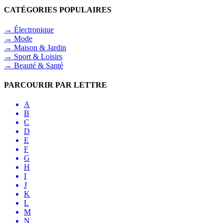
CATÉGORIES POPULAIRES
→ Électronique
→ Mode
→ Maison & Jardin
→ Sport & Loisirs
→ Beauté & Santé
PARCOURIR PAR LETTRE
A
B
C
D
E
F
G
H
I
J
K
L
M
N