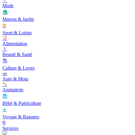
👔
Mode
🏠
Maison & Jardin
⚽
Sport & Loisirs
🛒
Alimentation
💄
Beauté & Santé
📚
Culture & Livres
🚗
Auto & Moto
🐾
Animalerie
📚
Bébé & Puériculture
✈️
Voyage & Bagages
🌐
Services