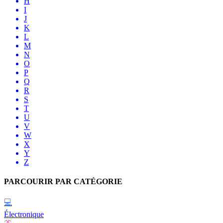
H
I
J
K
L
M
N
O
P
Q
R
S
T
U
V
W
X
Y
Z
PARCOURIR PAR CATÉGORIE
💻
Électronique