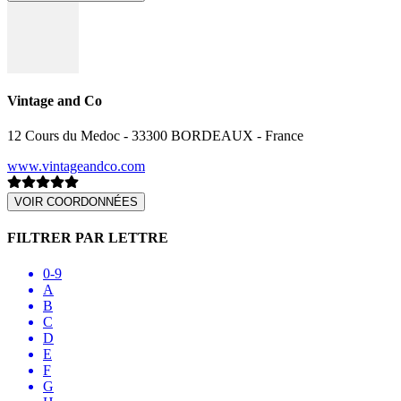
Vintage and Co
12 Cours du Medoc - 33300 BORDEAUX - France
www.vintageandco.com
VOIR COORDONNÉES
FILTRER PAR LETTRE
0-9
A
B
C
D
E
F
G