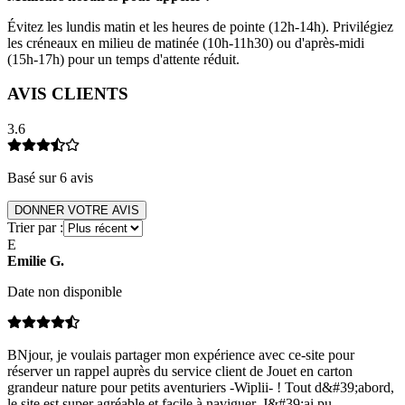
Évitez les lundis matin et les heures de pointe (12h-14h). Privilégiez
les créneaux en milieu de matinée (10h-11h30) ou d'après-midi
(15h-17h) pour un temps d'attente réduit.
AVIS CLIENTS
3.6
Basé sur
6
avis
DONNER VOTRE AVIS
Trier par :
E
Emilie
G
.
Date non disponible
BNjour, je voulais partager mon expérience avec ce-site pour
réserver un rappel auprès du service client de Jouet en carton
grandeur nature pour petits aventuriers -Wiplii- ! Tout d&#39;abord,
le site est super agréable et facile à naviguer. J&#39;ai pu