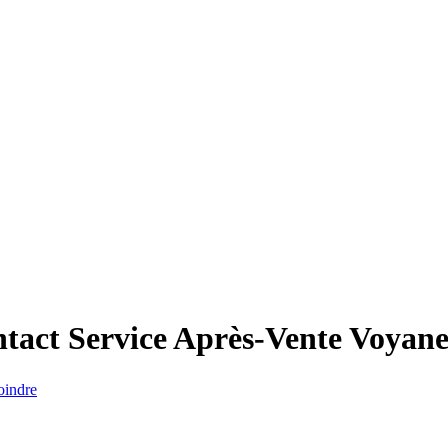
tact Service Après-Vente
Voyan
oindre