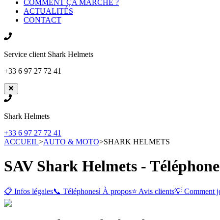
COMMENT ÇA MARCHE ?
ACTUALITÉS
CONTACT
Service client
Shark Helmets
+33 6 97 27 72 41
Shark Helmets
+33 6 97 27 72 41
ACCUEIL
>
AUTO & MOTO
>
SHARK HELMETS
SAV Shark Helmets - Téléphone 
📋 Infos légales
📞 Téléphones
ℹ️ À propos
⭐ Avis clients
💡 Comment j