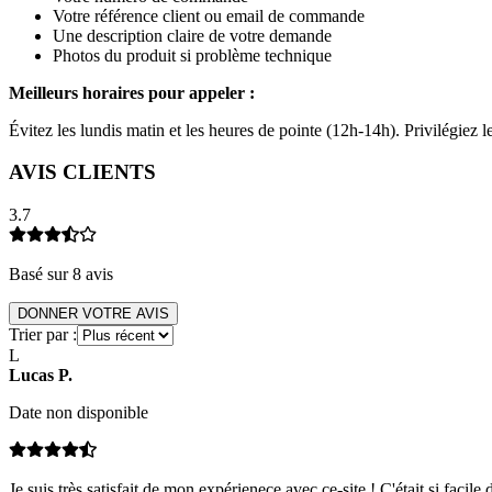
Votre référence client ou email de commande
Une description claire de votre demande
Photos du produit si problème technique
Meilleurs horaires pour appeler :
Évitez les lundis matin et les heures de pointe (12h-14h). Privilégiez
AVIS CLIENTS
3.7
Basé sur
8
avis
DONNER VOTRE AVIS
Trier par :
L
Lucas
P
.
Date non disponible
Je suis très satisfait de mon expérienece avec ce-site ! C'était si f