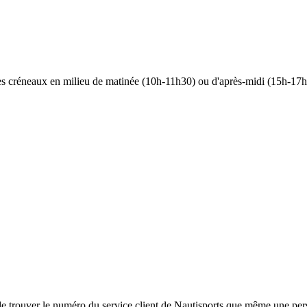
 les créneaux en milieu de matinée (10h-11h30) ou d'après-midi (15h-17h)
acile de trouver le numéro du service client de Nautisports que même une