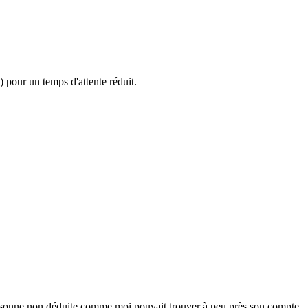
 pour un temps d'attente réduit.
 personne non déduite comme moi pouvait trouver à peu près son compte.