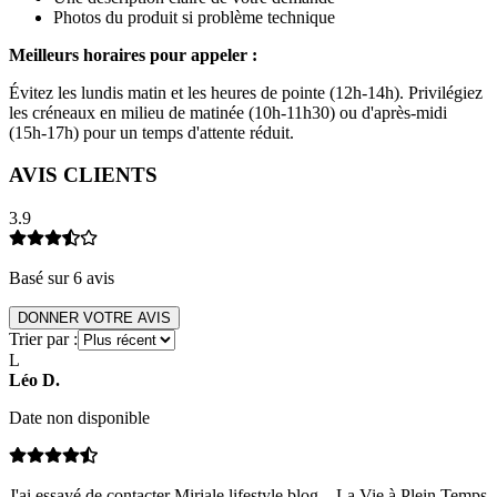
Photos du produit si problème technique
Meilleurs horaires pour appeler :
Évitez les lundis matin et les heures de pointe (12h-14h). Privilégiez
les créneaux en milieu de matinée (10h-11h30) ou d'après-midi
(15h-17h) pour un temps d'attente réduit.
AVIS CLIENTS
3.9
Basé sur
6
avis
DONNER VOTRE AVIS
Trier par :
L
Léo
D
.
Date non disponible
J'ai essayé de contacter Miriale lifestyle blog – La Vie à Plein Temps