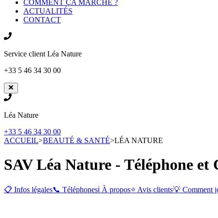
COMMENT ÇA MARCHE ?
ACTUALITÉS
CONTACT
Service client
Léa Nature
+33 5 46 34 30 00
Léa Nature
+33 5 46 34 30 00
ACCUEIL
>
BEAUTÉ & SANTÉ
>
LÉA NATURE
SAV Léa Nature - Téléphone et 
📋 Infos légales
📞 Téléphones
ℹ️ À propos
⭐ Avis clients
💡 Comment j