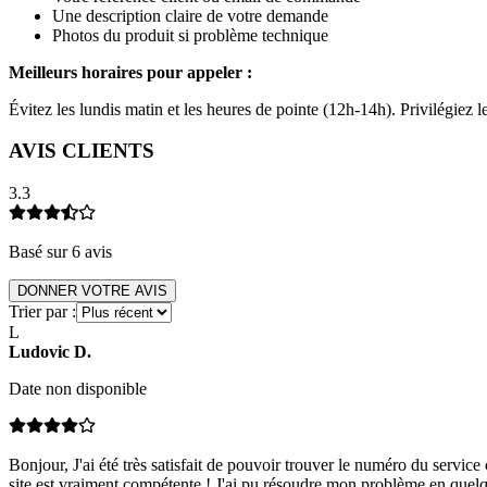
Une description claire de votre demande
Photos du produit si problème technique
Meilleurs horaires pour appeler :
Évitez les lundis matin et les heures de pointe (12h-14h). Privilégiez
AVIS CLIENTS
3.3
Basé sur
6
avis
DONNER VOTRE AVIS
Trier par :
L
Ludovic
D
.
Date non disponible
Bonjour, J'ai été très satisfait de pouvoir trouver le numéro du servic
site est vraiment compétente ! J'ai pu résoudre mon problème en quelq