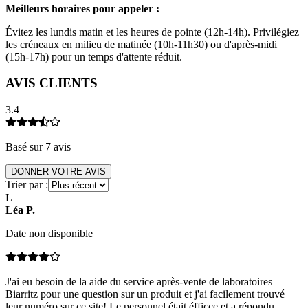
Meilleurs horaires pour appeler :
Évitez les lundis matin et les heures de pointe (12h-14h). Privilégiez
les créneaux en milieu de matinée (10h-11h30) ou d'après-midi
(15h-17h) pour un temps d'attente réduit.
AVIS CLIENTS
3.4
Basé sur
7
avis
DONNER VOTRE AVIS
Trier par :
L
Léa
P
.
Date non disponible
J'ai eu besoin de la aide du service après-vente de laboratoires
Biarritz pour une question sur un produit et j'ai facilement trouvé
leur numéro sur ce site! Le personnel était éfficce et a répondu