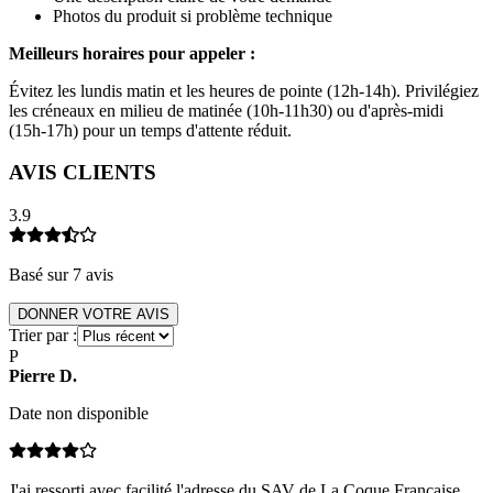
Photos du produit si problème technique
Meilleurs horaires pour appeler :
Évitez les lundis matin et les heures de pointe (12h-14h). Privilégiez
les créneaux en milieu de matinée (10h-11h30) ou d'après-midi
(15h-17h) pour un temps d'attente réduit.
AVIS CLIENTS
3.9
Basé sur
7
avis
DONNER VOTRE AVIS
Trier par :
P
Pierre
D
.
Date non disponible
J'ai ressorti avec facilité l'adresse du SAV de La Coque Française