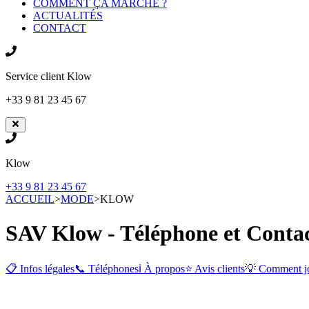
COMMENT ÇA MARCHE ?
ACTUALITÉS
CONTACT
Service client
Klow
+33 9 81 23 45 67
Klow
+33 9 81 23 45 67
ACCUEIL
>
MODE
>
KLOW
SAV Klow - Téléphone et Contac
📋 Infos légales
📞 Téléphones
ℹ️ À propos
⭐ Avis clients
💡 Comment j