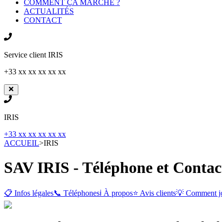
COMMENT ÇA MARCHE ?
ACTUALITÉS
CONTACT
Service client
IRIS
+33 xx xx xx xx xx
IRIS
+33 xx xx xx xx xx
ACCUEIL
>
IRIS
SAV IRIS - Téléphone et Contac
📋 Infos légales
📞 Téléphones
ℹ️ À propos
⭐ Avis clients
💡 Comment j