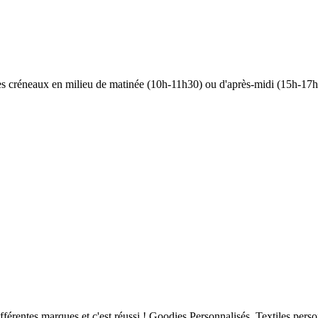
 les créneaux en milieu de matinée (10h-11h30) ou d'après-midi (15h-17h)
fférentes marques et c'est réussi ! Goodies Personnalisés, Textiles per