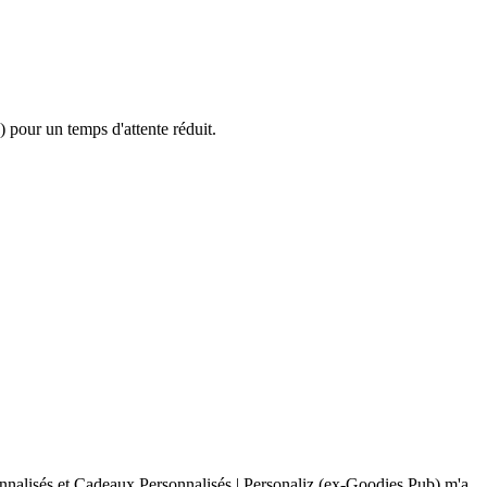
 pour un temps d'attente réduit.
sonnalisés et Cadeaux Personnalisés | Personaliz (ex-Goodies Pub) m'a