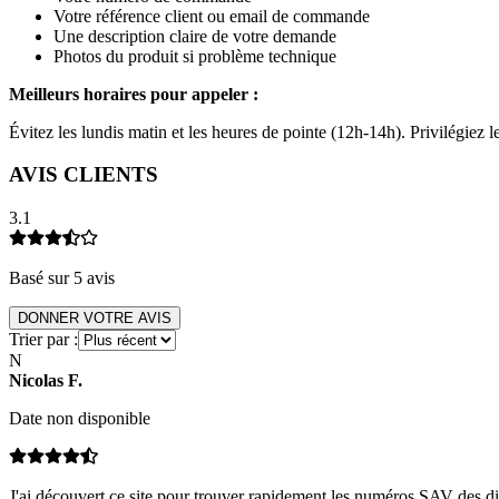
Votre référence client ou email de commande
Une description claire de votre demande
Photos du produit si problème technique
Meilleurs horaires pour appeler :
Évitez les lundis matin et les heures de pointe (12h-14h). Privilégiez
AVIS CLIENTS
3.1
Basé sur
5
avis
DONNER VOTRE AVIS
Trier par :
N
Nicolas
F
.
Date non disponible
J'ai découvert ce site pour trouver rapidement les numéros SAV des di