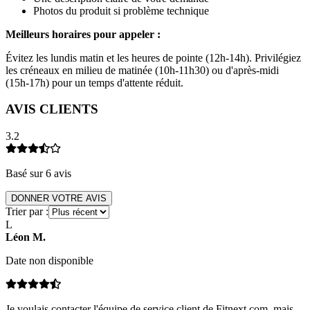
Photos du produit si problème technique
Meilleurs horaires pour appeler :
Évitez les lundis matin et les heures de pointe (12h-14h). Privilégiez
les créneaux en milieu de matinée (10h-11h30) ou d'après-midi
(15h-17h) pour un temps d'attente réduit.
AVIS CLIENTS
3.2
Basé sur
6
avis
DONNER VOTRE AVIS
Trier par :
L
Léon
M
.
Date non disponible
Je voulais contacter l'équipe de service client de Fitnext.com, mais