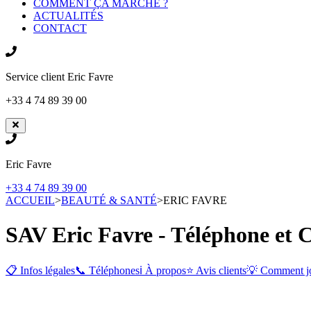
COMMENT ÇA MARCHE ?
ACTUALITÉS
CONTACT
Service client
Eric Favre
+33 4 74 89 39 00
Eric Favre
+33 4 74 89 39 00
ACCUEIL
>
BEAUTÉ & SANTÉ
>
ERIC FAVRE
SAV Eric Favre - Téléphone et 
📋 Infos légales
📞 Téléphones
ℹ️ À propos
⭐ Avis clients
💡 Comment j