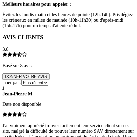
Meilleurs horaires pour appeler :
Évitez les lundis matin et les heures de pointe (12h-14h). Privilégiez
les créneaux en milieu de matinée (10h-11h30) ou d'après-midi
(15h-17h) pour un temps d'attente réduit.
AVIS CLIENTS
3.8
Basé sur
8
avis
DONNER VOTRE AVIS
Trier par :
J
Jean-Pierre
M
.
Date non disponible
J'ai vraiment apprécié trouver facilement leur service client sur ce-
site, malgré la difficulté de trouver leur numéro SAV directement sur
le site Enkr – L’inspiration au croisement de l’art et de la tech. Une