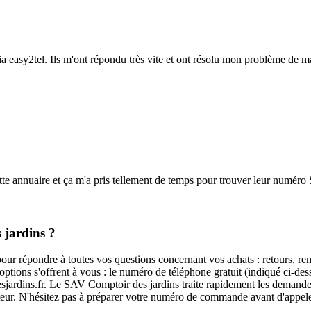
 via easy2tel. Ils m'ont répondu très vite et ont résolu mon problème de 
ette annuaire et ça m'a pris tellement de temps pour trouver leur numéro S
 jardins ?
our répondre à toutes vos questions concernant vos achats : retours, re
ptions s'offrent à vous : le numéro de téléphone gratuit (indiqué ci-des
sjardins.fr. Le SAV Comptoir des jardins traite rapidement les demandes d
teur. N'hésitez pas à préparer votre numéro de commande avant d'appele