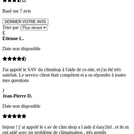
Basé sur
7
avis
DONNER VOTRE AVIS
Trier par :
É
Étienne
L
.
Date non disponible
J'ai appelé le SAV du climshop à l'aide de ce-site, et j'ai été très
satisfait. Le service client était compétent et a su répondre à toutes
mes questions
J
Jean-Pierre
D
.
Date non disponible
bnjour ! j' ai appelé le s av de clim shop a l aide d éasy2tel , et ils m
ont aidé avec un problème de climatisation , très gentils