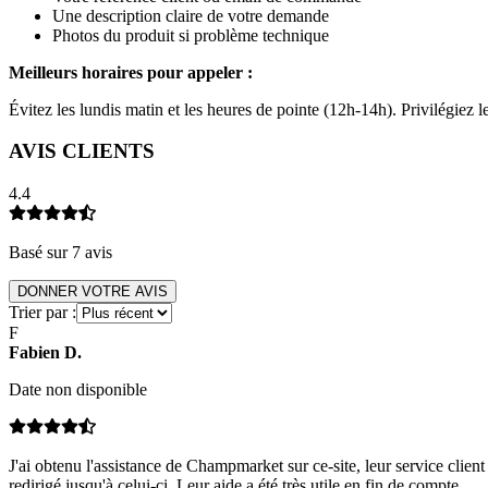
Une description claire de votre demande
Photos du produit si problème technique
Meilleurs horaires pour appeler :
Évitez les lundis matin et les heures de pointe (12h-14h). Privilégiez
AVIS CLIENTS
4.4
Basé sur
7
avis
DONNER VOTRE AVIS
Trier par :
F
Fabien
D
.
Date non disponible
J'ai obtenu l'assistance de Champmarket sur ce-site, leur service client
redirigé jusqu'à celui-ci. Leur aide a été très utile en fin de compte.