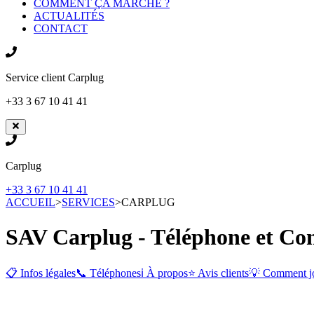
COMMENT ÇA MARCHE ?
ACTUALITÉS
CONTACT
Service client
Carplug
+33 3 67 10 41 41
Carplug
+33 3 67 10 41 41
ACCUEIL
>
SERVICES
>
CARPLUG
SAV Carplug - Téléphone et Con
📋 Infos légales
📞 Téléphones
ℹ️ À propos
⭐ Avis clients
💡 Comment j