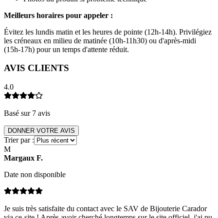
Meilleurs horaires pour appeler :
Évitez les lundis matin et les heures de pointe (12h-14h). Privilégiez
les créneaux en milieu de matinée (10h-11h30) ou d'après-midi
(15h-17h) pour un temps d'attente réduit.
AVIS CLIENTS
4.0
Basé sur
7
avis
DONNER VOTRE AVIS
Trier par :
M
Margaux
F
.
Date non disponible
Je suis très satisfaite du contact avec le SAV de Bijouterie Carador
via ce-site ! Après avoir cherché longtemps sur le site officiel, j'ai pu