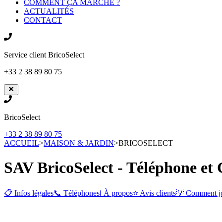
COMMENT ÇA MARCHE ?
ACTUALITÉS
CONTACT
Service client
BricoSelect
+33 2 38 89 80 75
BricoSelect
+33 2 38 89 80 75
ACCUEIL
>
MAISON & JARDIN
>
BRICOSELECT
SAV BricoSelect - Téléphone et 
📋 Infos légales
📞 Téléphones
ℹ️ À propos
⭐ Avis clients
💡 Comment j