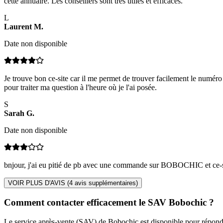
cette annuaire. Les conseillers sont très utiles et efficaces.
L
Laurent
M
.
Date non disponible
Je trouve bon ce-site car il me permet de trouver facilement le numéro
pour traiter ma question à l'heure où je l'ai posée.
S
Sarah
G
.
Date non disponible
bnjour, j'ai eu pitié de pb avec une commande sur BOBOCHIC et ce-sit
VOIR PLUS D'AVIS (
4
avis supplémentaires)
Comment contacter efficacement le SAV Bobochic ?
Le service après-vente (SAV) de Bobochic est disponible pour répondre