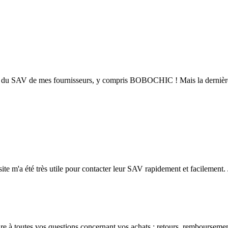
 du SAV de mes fournisseurs, y compris BOBOCHIC ! Mais la dernière fois
e m'a été très utile pour contacter leur SAV rapidement et facilement. 
 à toutes vos questions concernant vos achats : retours, remboursement