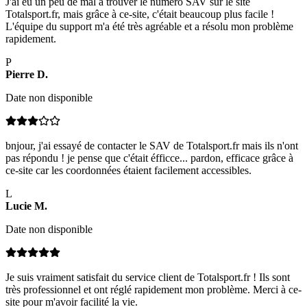
J'ai eu un peu de mal à trouver le numéro SAV sur le site
Totalsport.fr, mais grâce à ce-site, c'était beaucoup plus facile !
L'équipe du support m'a été très agréable et a résolu mon problème
rapidement.
P
Pierre
D
.
Date non disponible
bnjour, j'ai essayé de contacter le SAV de Totalsport.fr mais ils n'ont
pas répondu ! je pense que c'était éfficce... pardon, efficace grâce à
ce-site car les coordonnées étaient facilement accessibles.
L
Lucie
M
.
Date non disponible
Je suis vraiment satisfait du service client de Totalsport.fr ! Ils sont
très professionnel et ont réglé rapidement mon problème. Merci à ce-
site pour m'avoir facilité la vie.