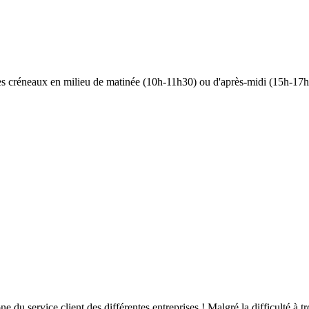
 les créneaux en milieu de matinée (10h-11h30) ou d'après-midi (15h-17h)
hone du service client des différentes entreprises ! Malgré la difficulté à t