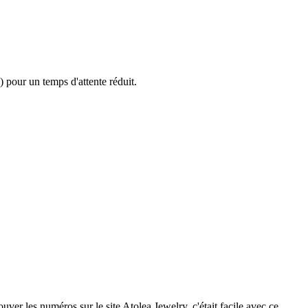
 pour un temps d'attente réduit.
rouver les numéros sur le site Atolea Jewelry, c'était facile avec ce