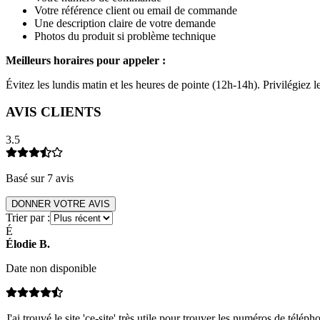
Votre référence client ou email de commande
Une description claire de votre demande
Photos du produit si problème technique
Meilleurs horaires pour appeler :
Évitez les lundis matin et les heures de pointe (12h-14h). Privilégiez
AVIS CLIENTS
3.5
Basé sur
7
avis
DONNER VOTRE AVIS
Trier par :
É
Élodie
B
.
Date non disponible
J'ai trouvé le site 'ce-site' très utile pour trouver les numéros de télép