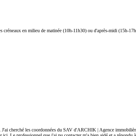
 les créneaux en milieu de matinée (10h-11h30) ou d'après-midi (15h-17h)
-site. J'ai cherché les coordonnées du SAV d'ARCHIK | Agence immobilière 
ver ici. Le professionnel que j'ai pu contacter m'a bien aidé et a répondu 