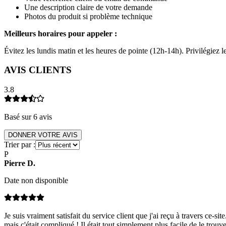
Une description claire de votre demande
Photos du produit si problème technique
Meilleurs horaires pour appeler :
Évitez les lundis matin et les heures de pointe (12h-14h). Privilégiez
AVIS CLIENTS
3.8
Basé sur
6
avis
DONNER VOTRE AVIS
Trier par :
P
Pierre
D
.
Date non disponible
Je suis vraiment satisfait du service client que j'ai reçu à travers ce
mais c'était compliqué ! Il était tout simplement plus facile de le trou