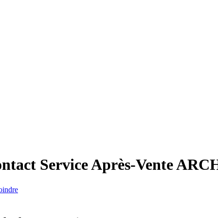
tact Service Après-Vente
ARC
oindre